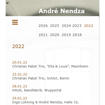
André Nendza
2
026
2
025
2
024
2
023
2
022
2
021
2
020
2
019
2
018
2022
20.01.22 
Christian Pabst Trio, "Ella & Louis", Mannheim
22.01.22
Christian Pabst Trio, Schlot, Berlin
28.01.22 
HAUS, Bandfabrik, Wuppertal
29.01.22 
Inga Lühning & André Nendza, Halle 32, 